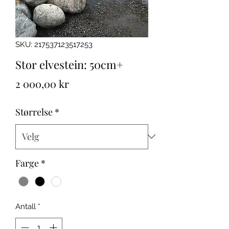
SKU: 217537123517253
Stor elvestein: 50cm+
Pris
2 000,00 kr
Størrelse
*
Farge
*
Antall
*